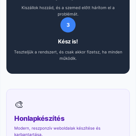
Kiszállok hozzád, és a szemed előtt hárítom el a
problémát.
3
Kész is!
Teszteljük a rendszert, és csak akkor fizetsz, ha minden
működik.
🎨
Honlapkészítés
Modern, reszponzív weboldalak készítése és
karbantartása.