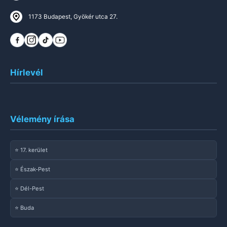
1173 Budapest, Gyökér utca 27.
Hírlevél
Vélemény írása
⭐ 17. kerület
⭐ Észak-Pest
⭐ Dél-Pest
⭐ Buda